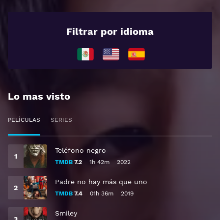
Filtrar por idioma
Lo mas visto
PELÍCULAS
SERIES
Teléfono negro
TMDB
7.2
1h 42m
2022
Padre no hay más que uno
TMDB
7.4
01h 36m
2019
Smiley