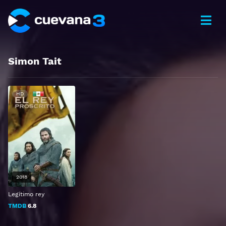
Simon Tait
HD
2018
Legítimo rey
TMDB
6.8