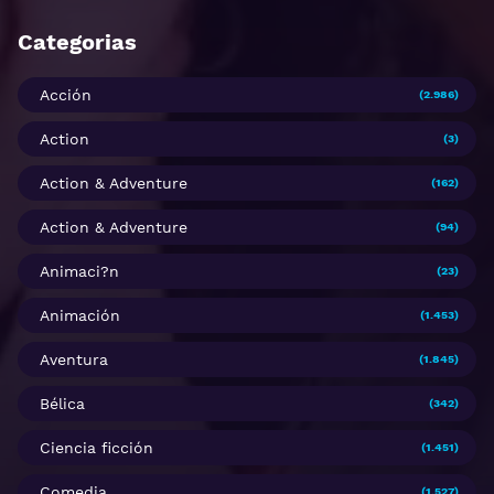
Categorias
Acción
(2.986)
Action
(3)
Action & Adventure
(162)
Action & Adventure
(94)
Animaci?n
(23)
Animación
(1.453)
Aventura
(1.845)
Bélica
(342)
Ciencia ficción
(1.451)
Comedia
(1.527)