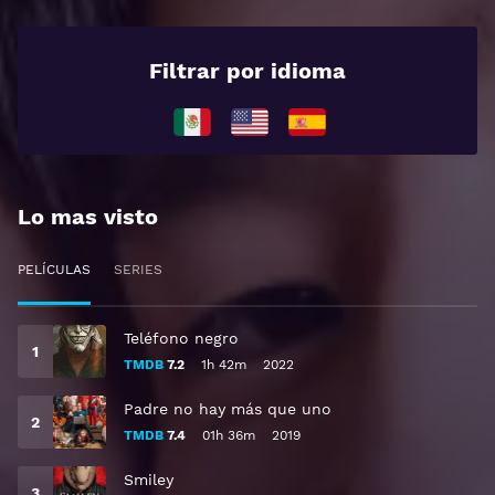
Filtrar por idioma
Lo mas visto
PELÍCULAS
SERIES
Teléfono negro
TMDB
7.2
1h 42m
2022
Padre no hay más que uno
TMDB
7.4
01h 36m
2019
Smiley