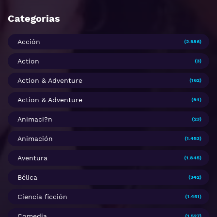
Categorias
Acción
(2.986)
Action
(3)
Action & Adventure
(162)
Action & Adventure
(94)
Animaci?n
(23)
Animación
(1.453)
Aventura
(1.845)
Bélica
(342)
Ciencia ficción
(1.451)
Comedia
(1.527)