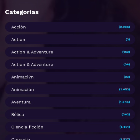
Categorias
Acción
(2.986)
Action
(3)
Action & Adventure
(162)
Action & Adventure
(94)
Animaci?n
(23)
Animación
(1.453)
Aventura
(1.845)
Bélica
(342)
Ciencia ficción
(1.451)
Comedia
(1.527)