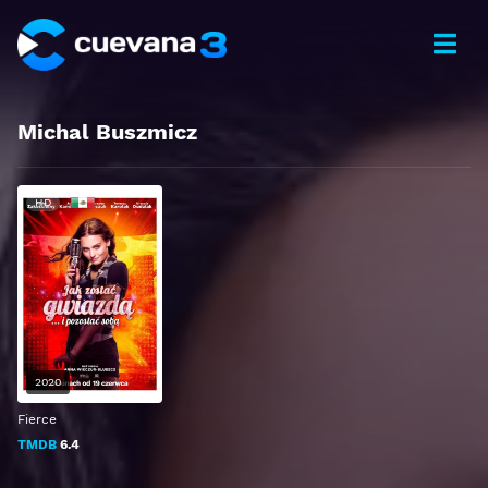
Michal Buszmicz
HD
2020
Fierce
TMDB
6.4