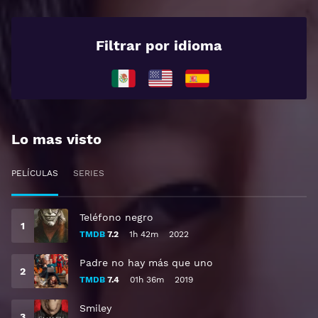
Filtrar por idioma
Lo mas visto
PELÍCULAS
SERIES
Teléfono negro
TMDB
7.2
1h 42m
2022
Padre no hay más que uno
TMDB
7.4
01h 36m
2019
Smiley