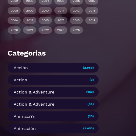
2002
2003
2004
2005
2006
2007
2008
2009
2010
2011
2012
2013
2014
2015
2016
2017
2018
2019
2020
2021
2022
2023
2025
Categorias
Acción
(2.986)
Action
(3)
Action & Adventure
(162)
Action & Adventure
(94)
Animaci?n
(23)
Animación
(1.453)