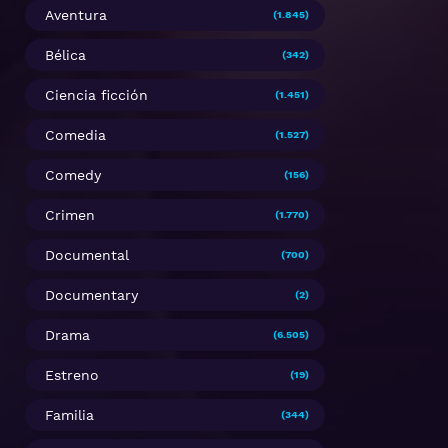
Aventura
(1.845)
Bélica
(342)
Ciencia ficción
(1.451)
Comedia
(1.527)
Comedy
(156)
Crimen
(1.770)
Documental
(700)
Documentary
(2)
Drama
(6.505)
Estreno
(19)
Familia
(344)