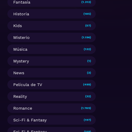
Fantasía
(1.313)
Historia
(185)
Kids
(57)
Misterio
(1.196)
Música
(132)
Mystery
(1)
News
(3)
Película de TV
(499)
Reality
(32)
Romance
(1.789)
Sci-Fi & Fantasy
(197)
Sci-Fi & Fantasy
(119)